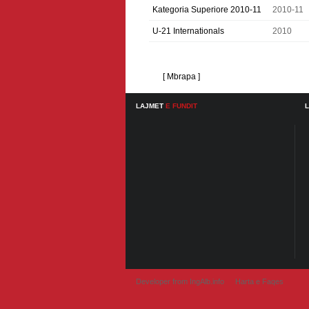
Kategoria Superiore 2010-11
2010-11
U-21 Internationals
2010
[ Mbrapa ]
LAJMET
E FUNDIT
Developer from IngAlb.info
Harta e Faqes