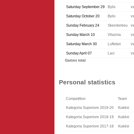
Saturday September 29
Bylis
v
Saturday October 20
Bylis
v
Sunday February 24
Skenderbeu
v
Sunday March 10
Vllaznia
v
Saturday March 30
Luftetari
v
Sunday April 07
Laci
v
Games total
Personal statistics
Competition
Team
Kategoria Superiore 2019-20
Kukësi
Kategoria Superiore 2018-19
Kukësi
Kategoria Superiore 2017-18
Kukësi