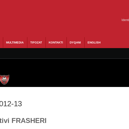
Ident
MULTIMEDIA
TIFOZAT
KONTAKTI
DYQANI
ENGLISH
2012-13
Stivi FRASHERI