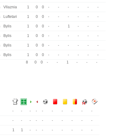
s
Vllaznia
1
0
0
-
-
-
-
-
-
s
Luftetari
1
0
0
-
-
-
-
-
-
s
Bylis
1
0
0
-
-
1
-
-
-
s
Bylis
1
0
0
-
-
-
-
-
-
s
Bylis
1
0
0
-
-
-
-
-
-
s
Bylis
1
0
0
-
-
-
-
-
-
8
0
0
-
-
1
-
-
-
-
-
-
-
-
-
-
-
-
-
-
-
-
-
-
-
-
-
-
-
1
1
-
-
-
-
-
-
-
-