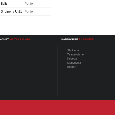
Bylis
Portier
Shqiperia U-21
Portier
LAJMET
ME TE LEXUARA
KATEGORITE
E LAJMEVE
Shqiperia
Te ndryshme
Kosova
Maqedonia
English