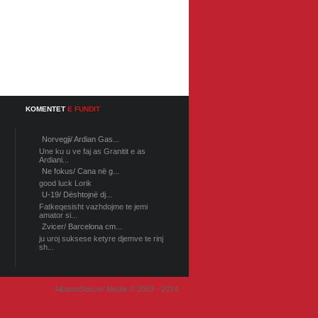
KOMENTET
E FUNDIT
Norvegji/ Ardian Gas...
Une ku u ve faj as Granitit e as
Ardiani...
Ne fokus/ Cana në g...
good luck Lorik
U-19/ Dështojnë dj...
Fatkeqesisht vazhdojme te jemi
amator si...
Zvicer/ Barcelona cm...
ju uroj suksese ketyre djemve te rinj
sh...
AlbaniaSoccer Media © 2003 - 2014