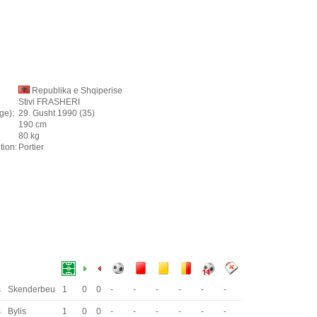
Republika e Shqiperise
Stivi FRASHERI
ge):
29. Gusht 1990 (35)
190 cm
80 kg
tion:
Portier
s
Skenderbeu
1
0
0
-
-
-
-
-
-
s
Bylis
1
0
0
-
-
-
-
-
-