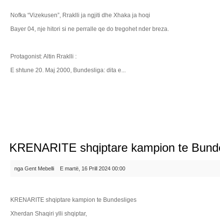
Nofka “Vizekusen”, Rraklli ja ngjiti dhe Xhaka ja hoqi
Bayer 04, nje hitori si ne perralle qe do tregohet nder breza.
Protagonist: Altin Rraklli :
E shtune 20. Maj 2000, Bundesliga: dita e...
Lexo ma...
KRENARITE shqiptare kampion te Bunde
nga Gent Mebelli
E martë, 16 Prill 2024 00:00
KRENARITE shqiptare kampion te Bundesliges
Xherdan Shaqiri ylli shqiptar,