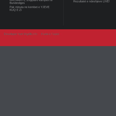
KRENARITE shqiptare kampion te
Rezultatet e ndeshjeve LIVE!
Bundesliges
Pak minuta ne kembet e YJEVE
KUQ E Zi
Developer from IngAlb.info
Harta e Faqes