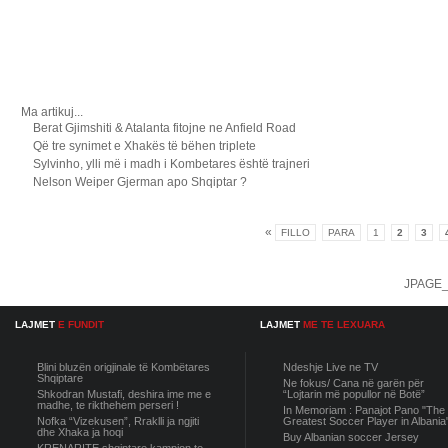
Lexo ma...
Ma artikuj...
Berat Gjimshiti & Atalanta fitojne ne Anfield Road
Që tre synimet e Xhakës të bëhen triplete
Sylvinho, ylli më i madh i Kombetares është trajneri
Nelson Weiper Gjerman apo Shqiptar ?
«
FILLO
PARA
1
2
3
JPAGE
LAJMET
E FUNDIT
LAJMET
ME TE LEXUARA
Blini bluzën origjinale të Kombëtares
Ndeshje Live ne TV
Shqiptare
Ne fokus/ Cana në garën për
Shkodran Mustafi, deshira ime me e
“Lojtarin më popullor në Botë”
madhe, te rikthehem perseri !
In Memoriam : Panajot Pano "The
Nofka “Vizekusen”, Rraklli ja ngjiti
Greatest Soccer Player in Albania
dhe Xhaka ja hoqi
Buy Albanian soccer Jersey