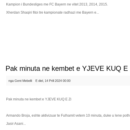
Kampion i Bundesliges me FC Bayern ne vitet 2013, 2014, 2015.
Xherdan Shaqiri fitoi tre kampionate radhazi me Bayern e...
Lexo ma...
Pak minuta ne kembet e YJEVE KUQ E 
nga Gent Mebelli
E diel, 14 Prill 2024 00:00
Pak minuta ne kembet e YJEVE KUQ E Zi
Armando Broja, eshte aktivizuar te Fulhamit vetem 10 minuta, duke u lene pothua
Jasir Asani...