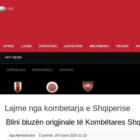
HYRJE
LAJME
STATISTIKA
LIVESCORE
MULTIMEDIA
TIFOZAT
KO
HOT NEWS
SUPERLIGA
KATEGORIA 1
KOSOVA
Lajme nga kombetarja e Shqiperise
Blini bluzën origjinale të Kombëtares Shq
nga Administrator
E premte, 29 Gusht 2025 21:23