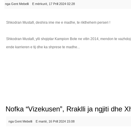
nga Gent Mebelli
E mërkurë, 17 Prill 2024 02:28
Shkodran Mustafi, deshira ime me e madhe, te rikthehem perseri !
Shkodran Mustafi, ylli shqiptar Kampion Bote ne vitin 2014, mendon te vazhdo
ende karrieren e tij dhe ka shprese te madhe...
Lexo ma...
Nofka “Vizekusen”, Rraklli ja ngjiti dhe X
nga Gent Mebelli
E martë, 16 Prill 2024 15:08