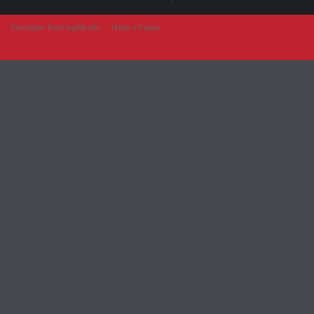
Developer from IngAlb.info
Harta e Faqes