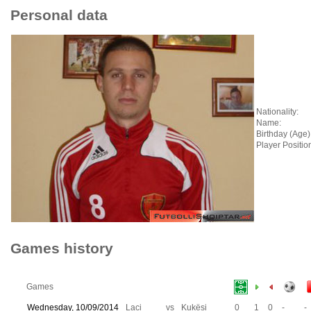
Personal data
Nationality:
Name:
Birthday (Age)
Player Positio
Games history
Games
Wednesday, 10/09/2014
Laci
vs
Kukësi
0
1
0
-
-