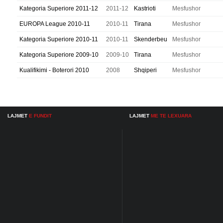
Kategoria Superiore 2011-12
2011-12
Kastrioti
Mesfushor
EUROPA League 2010-11
2010-11
Tirana
Mesfushor
Kategoria Superiore 2010-11
2010-11
Skenderbeu
Mesfushor
Kategoria Superiore 2009-10
2009-10
Tirana
Mesfushor
Kualifikimi - Boterori 2010
2008
Shqiperi
Mesfushor
LAJMET
E FUNDIT
LAJMET
ME TE LEXUARA