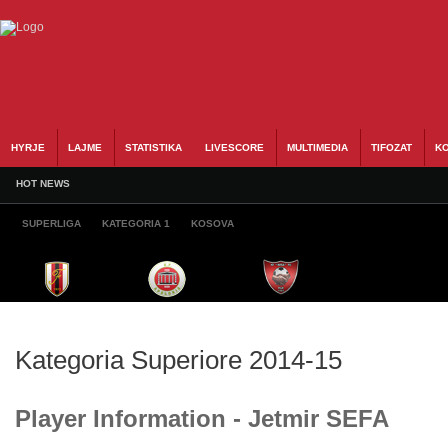
HYRJE
LAJME
STATISTIKA
LIVESCORE
MULTIMEDIA
TIFOZAT
KO
HOT NEWS
SUPERLIGA
KATEGORIA 1
KOSOVA
Kategoria Superiore 2014-15
Player Information - Jetmir SEFA