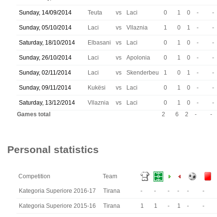
Sunday, 14/09/2014
Teuta
vs
Laci
0
1
0
-
-
Sunday, 05/10/2014
Laci
vs
Vllaznia
1
0
1
-
-
Saturday, 18/10/2014
Elbasani
vs
Laci
0
1
0
-
-
Sunday, 26/10/2014
Laci
vs
Apolonia
0
1
0
-
-
Sunday, 02/11/2014
Laci
vs
Skenderbeu
1
0
1
-
-
Sunday, 09/11/2014
Kukësi
vs
Laci
0
1
0
-
-
Saturday, 13/12/2014
Vllaznia
vs
Laci
0
1
0
-
-
Games total
2
6
2
-
-
Personal statistics
Competition
Team
Kategoria Superiore 2016-17
Tirana
-
-
-
-
-
-
Kategoria Superiore 2015-16
Tirana
1
1
-
1
-
-