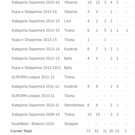
Kategoria Superiore 2015-16
Vllaznia
14
12
2
4
2
-
Kupa e Shqiperise 2015-16
Vllaznia
3
3
-
1
-
-
Kategoria Superiore 2014-15
Laci
4
2
2
2
-
-
Kategoria Superiore 2014-15
Tirana
6
1
5
1
1
1
Kupa e Shqiperise 2014-15
Tirana
1
-
1
-
-
-
Kategoria Superiore 2013-14
Kastrioti
8
7
1
2
1
-
Kategoria Superiore 2012-13
Bylis
4
4
-
2
1
-
Kupa e Shqiperise 2012-2013
Bylis
-
-
-
-
-
-
EUROPA League 2011-12
Tirana
-
-
-
-
-
-
Kategoria Superiore 2011-12
Kastrioti
9
9
-
2
4
-
EUROPA League 2010-11
Tirana
-
-
-
-
-
-
Kategoria Superiore 2010-11
Skenderbeu
8
8
-
2
1
-
Kategoria Superiore 2009-10
Tirana
15
15
-
3
3
-
Kualifikimi - Boterori 2010
Shqiperi
-
-
-
-
-
-
Career Total
73
62
11
20
13
1