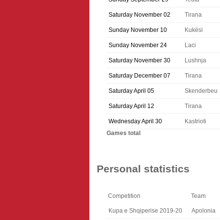
Saturday November 02
Tirana
Sunday November 10
Kukësi
Sunday November 24
Laci
Saturday November 30
Lushnja
Saturday December 07
Tirana
Saturday April 05
Skenderbeu
Saturday April 12
Tirana
Wednesday April 30
Kastrioti
Games total
Personal statistics
Competition
Team
Kupa e Shqiperise 2019-20
Apolonia