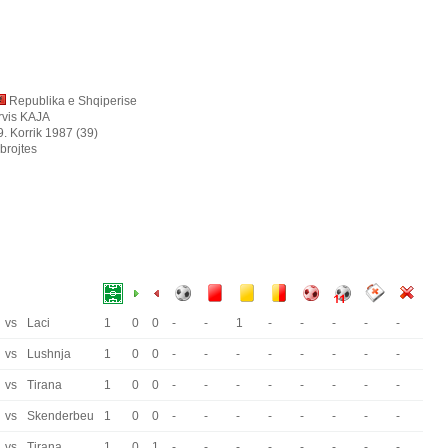
Republika e Shqiperise
rvis KAJA
9. Korrik 1987 (39)
brojtes
vs
Laci
1
0
0
-
-
1
-
-
-
-
-
vs
Lushnja
1
0
0
-
-
-
-
-
-
-
-
vs
Tirana
1
0
0
-
-
-
-
-
-
-
-
vs
Skenderbeu
1
0
0
-
-
-
-
-
-
-
-
vs
Tirana
1
0
1
-
-
-
-
-
-
-
-