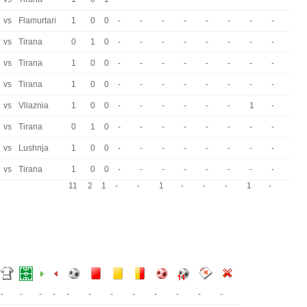
vs
Flamurtari
1
0
0
-
-
-
-
-
-
-
-
vs
Tirana
0
1
0
-
-
-
-
-
-
-
-
vs
Tirana
1
0
0
-
-
-
-
-
-
-
-
vs
Tirana
1
0
0
-
-
-
-
-
-
-
-
vs
Vllaznia
1
0
0
-
-
-
-
-
-
1
-
vs
Tirana
0
1
0
-
-
-
-
-
-
-
-
vs
Lushnja
1
0
0
-
-
-
-
-
-
-
-
vs
Tirana
1
0
0
-
-
-
-
-
-
-
-
11
2
1
-
-
1
-
-
-
1
-
-
-
-
-
-
-
-
-
-
-
-
-