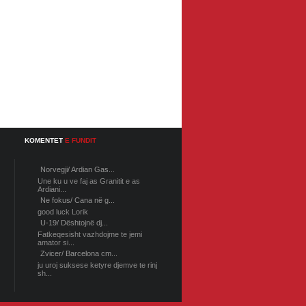
KOMENTET
E FUNDIT
Norvegji/ Ardian Gas...
Une ku u ve faj as Granitit e as
Ardiani...
Ne fokus/ Cana në g...
good luck Lorik
U-19/ Dështojnë dj...
Fatkeqesisht vazhdojme te jemi
amator si...
Zvicer/ Barcelona cm...
ju uroj suksese ketyre djemve te rinj
sh...