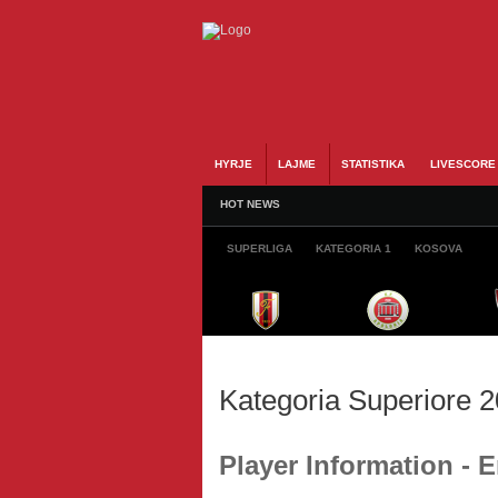
HYRJE
LAJME
STATISTIKA
LIVESCORE
HOT NEWS
SUPERLIGA
KATEGORIA 1
KOSOVA
Kategoria Superiore 
Player Information - 