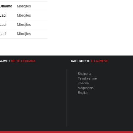
Dinamo
Mbrojtes
Laci
Mbrojtes
Laci
Mbrojtes
Laci
Mbrojtes
LAJMET
ME TE LEXUARA
KATEGORITE
E LAJMEVE
Shqiperia
Te ndryshme
Kosova
Maqedonia
English