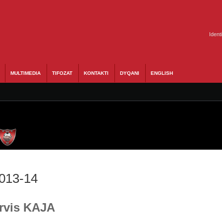
Ident
MULTIMEDIA
TIFOZAT
KONTAKTI
DYQANI
ENGLISH
2013-14
Ervis KAJA