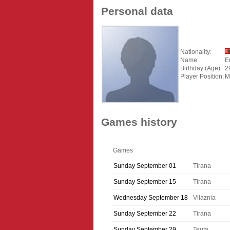
Personal data
Nationality:
Name:
E
Birthday (Age):
2
Player Position:
M
Games history
Games
Sunday September 01
Tirana
Sunday September 15
Tirana
Wednesday September 18
Vllaznia
Sunday September 22
Tirana
Sunday September 29
Teuta