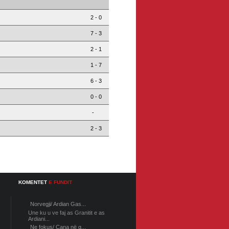
2 - 0
7 - 3
2 - 1
1 - 7
6 - 3
0 - 0
-
2 - 3
KOMENTET
E FUNDIT
Norvegji/ Ardian Gas...
Une ku u ve faj as Granitit e as
Ardiani...
Ne fokus/ Cana në g...