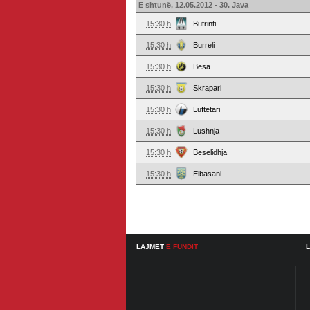
E shtunë, 12.05.2012 - 30. Java
15:30 h
Butrinti
15:30 h
Burreli
15:30 h
Besa
15:30 h
Skrapari
15:30 h
Luftetari
15:30 h
Lushnja
15:30 h
Beselidhja
15:30 h
Elbasani
LAJMET
E FUNDIT