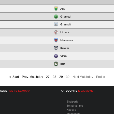
Ada
Gramozi
Gramshi
Himara
Mamurras
Kukësi
Vlora
Iliria
«
Start
Prev. Matchday
27
28
29
30 Next Matchday End »
LAJMET
ME TE LEXUARA
KATEGORITE
E LAJMEVE
Shqiperia
Te ndryshme
Kosova
Maqedonia