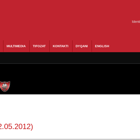
Ident
MULTIMEDIA
TIFOZAT
KONTAKTI
DYQANI
ENGLISH
2.05.2012)