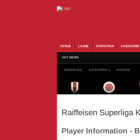
HYRJE
LAJME
STATISTIKA
LIVESCORE
HOT NEWS
SUPERLIGA
KATEGORIA 1
KOSOVA
Raiffeisen Superliga
Player Information -