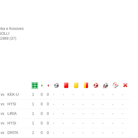
ika e Kosoves
SOLLI
 1989 (37)
vs
KEK-U
1
0
0
-
-
-
-
-
-
-
-
vs
HYSI
1
0
0
-
-
-
-
-
-
-
-
vs
LIRIA
1
0
0
-
-
-
-
-
-
-
-
vs
HYSI
1
0
0
-
-
-
-
-
-
-
-
vs
DRITA
1
0
0
-
-
-
-
-
-
-
-