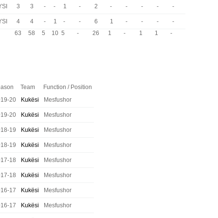
YSI
3
3
-
-
1
-
2
-
-
-
-
-
YSI
4
4
-
1
-
-
6
1
-
-
-
-
63
58
5
10
5
-
26
1
-
1
1
-
ason
Team
Function / Position
019-20
Kukësi
Mesfushor
019-20
Kukësi
Mesfushor
018-19
Kukësi
Mesfushor
018-19
Kukësi
Mesfushor
017-18
Kukësi
Mesfushor
017-18
Kukësi
Mesfushor
016-17
Kukësi
Mesfushor
016-17
Kukësi
Mesfushor