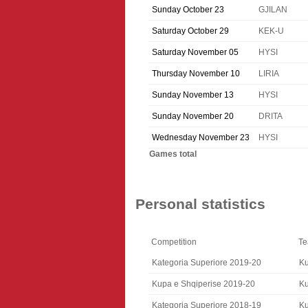
Sunday October 23
GJILAN
Saturday October 29
KEK-U
Saturday November 05
HYSI
Thursday November 10
LIRIA
Sunday November 13
HYSI
Sunday November 20
DRITA
Wednesday November 23
HYSI
Games total
Personal statistics
Competition
T
Kategoria Superiore 2019-20
Ku
Kupa e Shqiperise 2019-20
Ku
Kategoria Superiore 2018-19
Ku