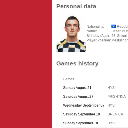
Personal data
Nationality:
Republ
Name:
Besar MU
Birthday (Age):
28. Shkurt
Player Position:
Mesfushor
Games history
Games
Sunday August 21
HYSI
Saturday August 27
PRISHTINA
Wednesday September 07
HYSI
Saturday September 10
DRENICA
Sunday September 18
HYSI