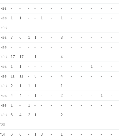
kësi
-
-
-
-
-
-
-
-
-
-
-
-
kësi
1
1
-
-
1
-
1
-
-
-
-
-
kësi
-
-
-
-
-
-
-
-
-
-
-
-
kësi
7
6
1
1
-
-
3
-
-
-
-
-
kësi
-
-
-
-
-
-
-
-
-
-
-
-
kësi
17
17
-
1
-
-
4
-
-
-
-
-
kësi
1
1
-
-
-
-
-
-
-
1
-
-
kësi
11
11
-
3
-
-
4
-
-
-
-
-
kësi
2
1
1
1
-
-
1
-
-
-
-
-
kësi
4
4
-
1
-
-
2
-
-
-
1
-
kësi
1
-
1
-
-
-
-
-
-
-
-
-
kësi
6
4
2
1
-
-
2
-
-
-
-
-
YSI
-
-
-
-
-
-
-
-
-
-
-
-
YSI
6
6
-
1
3
-
1
-
-
-
-
-