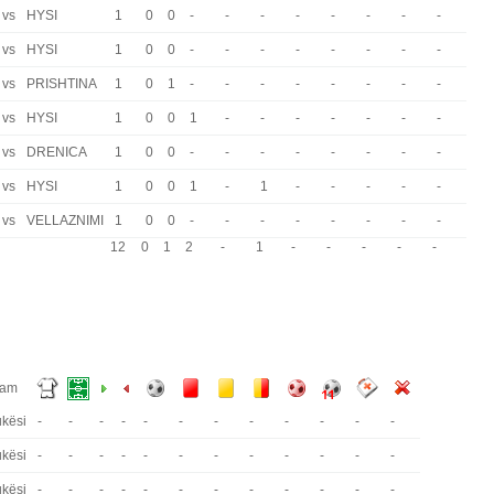
vs
HYSI
1
0
0
-
-
-
-
-
-
-
-
vs
HYSI
1
0
0
-
-
-
-
-
-
-
-
vs
PRISHTINA
1
0
1
-
-
-
-
-
-
-
-
vs
HYSI
1
0
0
1
-
-
-
-
-
-
-
vs
DRENICA
1
0
0
-
-
-
-
-
-
-
-
vs
HYSI
1
0
0
1
-
1
-
-
-
-
-
vs
VELLAZNIMI
1
0
0
-
-
-
-
-
-
-
-
12
0
1
2
-
1
-
-
-
-
-
eam
kësi
-
-
-
-
-
-
-
-
-
-
-
-
kësi
-
-
-
-
-
-
-
-
-
-
-
-
kësi
-
-
-
-
-
-
-
-
-
-
-
-