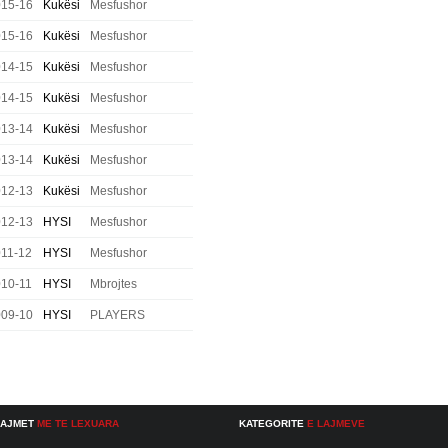
015-16
Kukësi
Mesfushor
015-16
Kukësi
Mesfushor
014-15
Kukësi
Mesfushor
014-15
Kukësi
Mesfushor
013-14
Kukësi
Mesfushor
013-14
Kukësi
Mesfushor
012-13
Kukësi
Mesfushor
012-13
HYSI
Mesfushor
11-12
HYSI
Mesfushor
10-11
HYSI
Mbrojtes
009-10
HYSI
PLAYERS
LAJMET
ME TE LEXUARA
KATEGORITE
E LAJMEVE