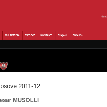
Ident
MULTIMEDIA
TIFOZAT
KONTAKTI
DYQANI
ENGLISH
 Kosove 2011-12
 Besar MUSOLLI