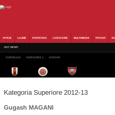
HYRJE
LAJME
STATISTIKA
LIVESCORE
MULTIMEDIA
TIFOZAT
KO
HOT NEWS
SUPERLIGA
KATEGORIA 1
KOSOVA
Kategoria Superiore 2012-13
Gugash MAGANI