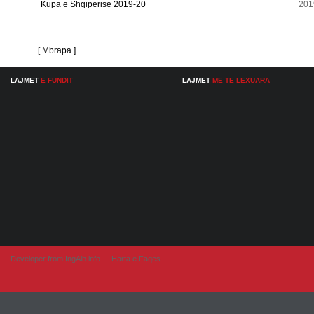
Kupa e Shqiperise 2019-20
201
[ Mbrapa ]
LAJMET
E FUNDIT
LAJMET
ME TE LEXUARA
Developer from IngAlb.info
Harta e Faqes