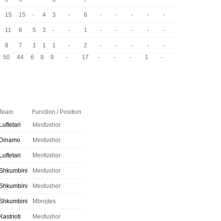
15
15
-
4
3
-
6
-
-
-
-
-
11
6
5
3
-
-
1
-
-
-
-
-
8
7
1
1
1
-
2
-
-
-
-
-
50
44
6
8
9
-
17
-
-
-
1
-
Team
Function / Position
Luftetari
Mesfushor
Dinamo
Mesfushor
Luftetari
Mesfushor
Shkumbini
Mesfushor
Shkumbini
Mesfushor
Shkumbini
Mbrojtes
Kastrioti
Mesfushor