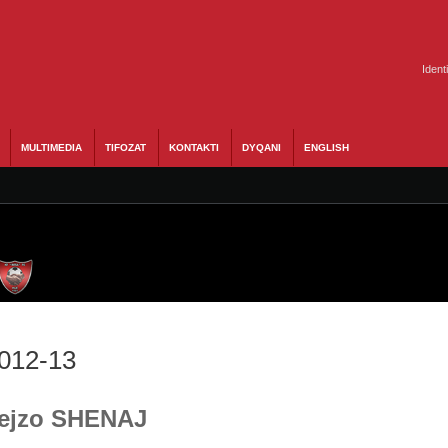
Ident
MULTIMEDIA
TIFOZAT
KONTAKTI
DYQANI
ENGLISH
2012-13
 Fejzo SHENAJ