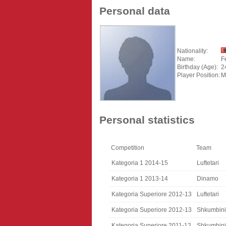
Personal data
Nationality:
Name:
F
Birthday (Age):
2
Player Position:
M
Personal statistics
Competition
Team
Kategoria 1 2014-15
Luftetari
Kategoria 1 2013-14
Dinamo
Kategoria Superiore 2012-13
Luftetari
Kategoria Superiore 2012-13
Shkumbini
Kategoria Superiore 2011-12
Shkumbini