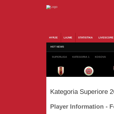
HYRJE
LAJME
STATISTIKA
LIVESCORE
HOT NEWS
SUPERLIGA
KATEGORIA 1
KOSOVA
Kategoria Superiore 
Player Information -