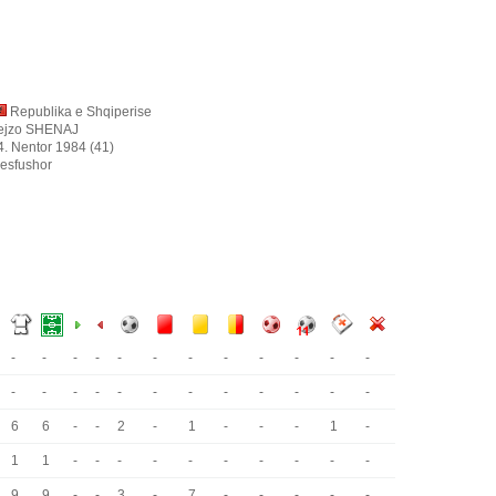
Republika e Shqiperise
ejzo SHENAJ
4. Nentor 1984 (41)
esfushor
-
-
-
-
-
-
-
-
-
-
-
-
-
-
-
-
-
-
-
-
-
-
-
-
6
6
-
-
2
-
1
-
-
-
1
-
1
1
-
-
-
-
-
-
-
-
-
-
9
9
-
-
3
-
7
-
-
-
-
-