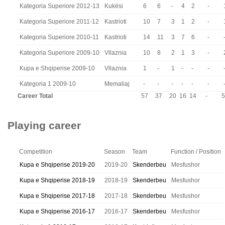
Kategoria Superiore 2012-13
Kukësi
6
6
-
4
2
-
Kategoria Superiore 2011-12
Kastrioti
10
7
3
1
2
-
Kategoria Superiore 2010-11
Kastrioti
14
11
3
7
6
-
Kategoria Superiore 2009-10
Vllaznia
10
8
2
1
3
-
Kupa e Shqiperise 2009-10
Vllaznia
1
-
1
-
-
-
Kategoria 1 2009-10
Memaliaj
-
-
-
-
-
-
Career Total
57
37
20
16
14
-
5
Playing career
Competition
Season
Team
Function / Position
Kupa e Shqiperise 2019-20
2019-20
Skenderbeu
Mesfushor
Kupa e Shqiperise 2018-19
2018-19
Skenderbeu
Mesfushor
Kupa e Shqiperise 2017-18
2017-18
Skenderbeu
Mesfushor
Kupa e Shqiperise 2016-17
2016-17
Skenderbeu
Mesfushor