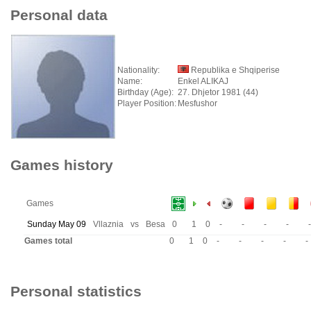
Personal data
Nationality:
Republika e Shqiperise
Name:
Enkel ALIKAJ
Birthday (Age):
27. Dhjetor 1981 (44)
Player Position:
Mesfushor
Games history
Games
Sunday May 09
Vllaznia
vs
Besa
0
1
0
-
-
-
-
-
Games total
0
1
0
-
-
-
-
-
Personal statistics