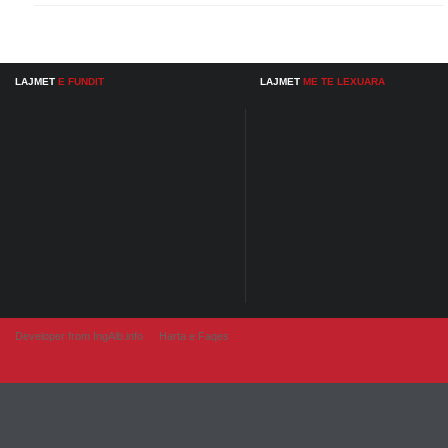
LAJMET
E FUNDIT
LAJMET
ME TE LEXUARA
Developer from IngAlb.info
Harta e Faqes