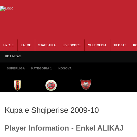
HYRJE
LAJME
STATISTIKA
LIVESCORE
MULTIMEDIA
TIFOZAT
KO
HOT NEWS
SUPERLIGA
KATEGORIA 1
KOSOVA
Kupa e Shqiperise 2009-10
Player Information - Enkel ALIKAJ