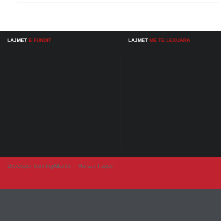
LAJMET
E FUNDIT
LAJMET
ME TE LEXUARA
Developer from IngAlb.info
Harta e Faqes