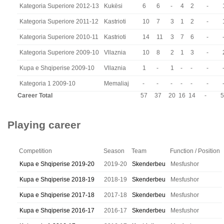
Kategoria Superiore 2012-13
Kukësi
6
6
-
4
2
-
Kategoria Superiore 2011-12
Kastrioti
10
7
3
1
2
-
Kategoria Superiore 2010-11
Kastrioti
14
11
3
7
6
-
Kategoria Superiore 2009-10
Vllaznia
10
8
2
1
3
-
Kupa e Shqiperise 2009-10
Vllaznia
1
-
1
-
-
-
Kategoria 1 2009-10
Memaliaj
-
-
-
-
-
-
Career Total
57
37
20
16
14
-
5
Playing career
Competition
Season
Team
Function / Position
Kupa e Shqiperise 2019-20
2019-20
Skenderbeu
Mesfushor
Kupa e Shqiperise 2018-19
2018-19
Skenderbeu
Mesfushor
Kupa e Shqiperise 2017-18
2017-18
Skenderbeu
Mesfushor
Kupa e Shqiperise 2016-17
2016-17
Skenderbeu
Mesfushor