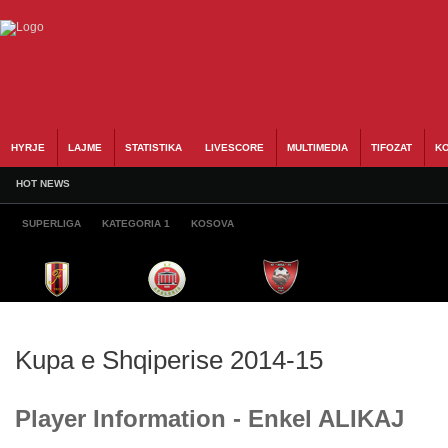
HYRJE
LAJME
STATISTIKA
LIVESCORE
MULTIMEDIA
TIFOZAT
KO
HOT NEWS
SUPERLIGA
KATEGORIA 1
KOSOVA
Kupa e Shqiperise 2014-15
Player Information - Enkel ALIKAJ