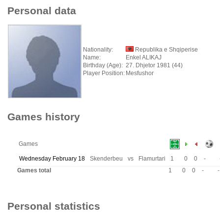
Personal data
Nationality:
Republika e Shqiperise
Name:
Enkel ALIKAJ
Birthday (Age):
27. Dhjetor 1981 (44)
Player Position:
Mesfushor
Games history
Games
Wednesday February 18
Skenderbeu
vs
Flamurtari
1
0
0
-
Games total
1
0
0
-
-
Personal statistics