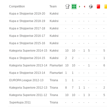
Competition
Team
Kupa e Shqiperise 2019-20
Kukësi
-
-
-
-
-
-
-
Kupa e Shqiperise 2018-19
Kukësi
-
-
-
-
-
-
-
Kupa e Shqiperise 2017-18
Kukësi
-
-
-
-
-
-
-
Kupa e Shqiperise 2016-17
Kukësi
-
-
-
-
-
-
-
Kupa e Shqiperise 2015-16
Kukësi
-
-
-
-
-
-
-
Kategoria Superiore 2014-15
Kukësi
10
10
-
1
5
-
5
Kupa e Shqiperise 2014-15
Kukësi
2
2
-
-
-
-
1
Kategoria Superiore 2013-14
Flamurtari
10
10
-
-
1
-
6
Kupa e Shqiperise 2013-14
Flamurtari
1
1
-
-
-
-
-
EUROPA League 2012-13
Tirana
1
1
-
-
-
-
-
Kategoria Superiore 2012-13
Tirana
8
7
1
1
-
-
2
Kategoria Superiore 2011-12
Tirana
10
10
-
1
3
-
5
Superkupa 2011
Tirana
-
-
-
-
-
-
-