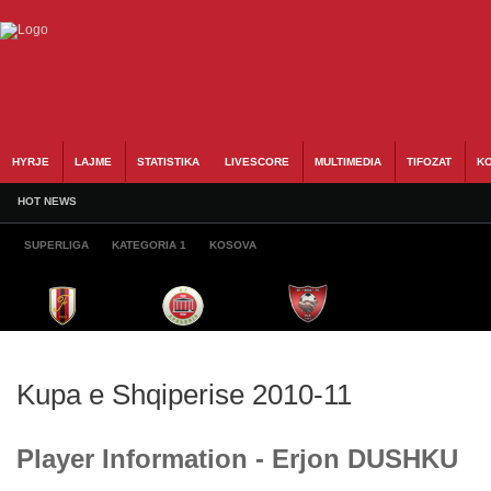
HYRJE
LAJME
STATISTIKA
LIVESCORE
MULTIMEDIA
TIFOZAT
KO
HOT NEWS
SUPERLIGA
KATEGORIA 1
KOSOVA
Kupa e Shqiperise 2010-11
Player Information - Erjon DUSHKU