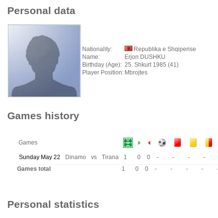
Personal data
Nationality:
Republika e Shqiperise
Name:
Erjon DUSHKU
Birthday (Age):
25. Shkurt 1985 (41)
Player Position:
Mbrojtes
Games history
Games
Sunday May 22
Dinamo
vs
Tirana
1
0
0
-
-
-
-
Games total
1
0
0
-
-
-
-
Personal statistics