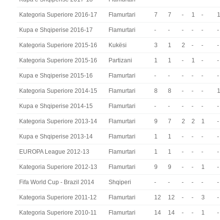
Kategoria Superiore 2016-17
Flamurtari
7
7
-
1
-
Kupa e Shqiperise 2016-17
Flamurtari
-
-
-
-
-
-
Kategoria Superiore 2015-16
Kukësi
3
1
2
-
-
-
Kategoria Superiore 2015-16
Partizani
1
1
-
1
-
-
Kupa e Shqiperise 2015-16
Flamurtari
-
-
-
-
-
-
Kategoria Superiore 2014-15
Flamurtari
8
8
-
-
-
Kupa e Shqiperise 2014-15
Flamurtari
-
-
-
-
-
-
Kategoria Superiore 2013-14
Flamurtari
9
7
2
2
1
-
Kupa e Shqiperise 2013-14
Flamurtari
1
1
-
-
-
-
EUROPA League 2012-13
Flamurtari
1
1
-
-
-
-
Kategoria Superiore 2012-13
Flamurtari
9
9
-
-
1
-
Fifa World Cup - Brazil 2014
Shqiperi
-
-
-
-
-
-
Kategoria Superiore 2011-12
Flamurtari
12
12
-
-
3
-
Kategoria Superiore 2010-11
Flamurtari
14
14
-
-
1
-