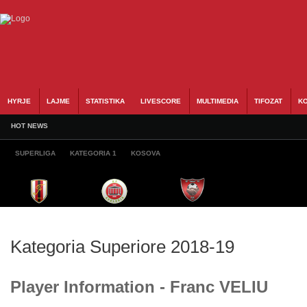
HYRJE
LAJME
STATISTIKA
LIVESCORE
MULTIMEDIA
TIFOZAT
KO
HOT NEWS
SUPERLIGA
KATEGORIA 1
KOSOVA
Kategoria Superiore 2018-19
Player Information - Franc VELIU