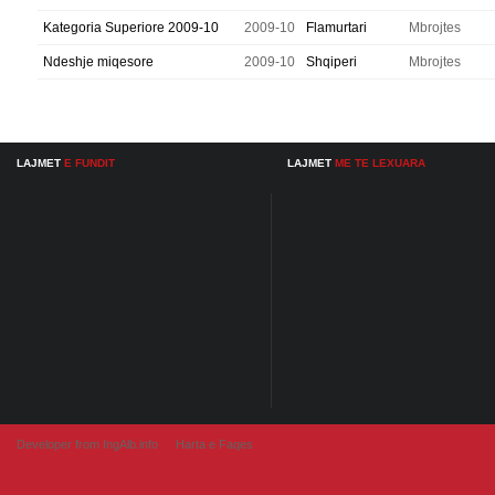
Kategoria Superiore 2009-10
2009-10
Flamurtari
Mbrojtes
Ndeshje miqesore
2009-10
Shqiperi
Mbrojtes
LAJMET
E FUNDIT
LAJMET
ME TE LEXUARA
Developer from IngAlb.info
Harta e Faqes