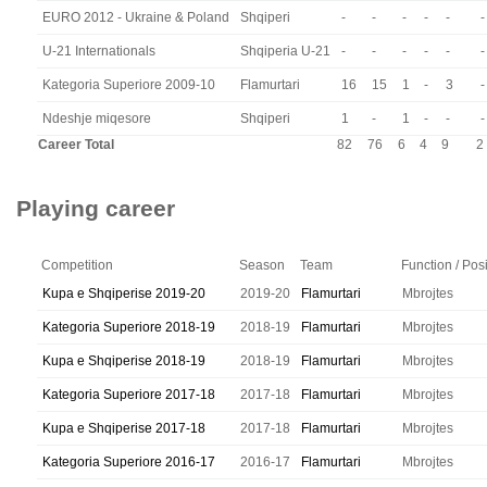
EURO 2012 - Ukraine & Poland
Shqiperi
-
-
-
-
-
-
U-21 Internationals
Shqiperia U-21
-
-
-
-
-
-
Kategoria Superiore 2009-10
Flamurtari
16
15
1
-
3
-
Ndeshje miqesore
Shqiperi
1
-
1
-
-
-
Career Total
82
76
6
4
9
2
Playing career
Competition
Season
Team
Function / Posi
Kupa e Shqiperise 2019-20
2019-20
Flamurtari
Mbrojtes
Kategoria Superiore 2018-19
2018-19
Flamurtari
Mbrojtes
Kupa e Shqiperise 2018-19
2018-19
Flamurtari
Mbrojtes
Kategoria Superiore 2017-18
2017-18
Flamurtari
Mbrojtes
Kupa e Shqiperise 2017-18
2017-18
Flamurtari
Mbrojtes
Kategoria Superiore 2016-17
2016-17
Flamurtari
Mbrojtes