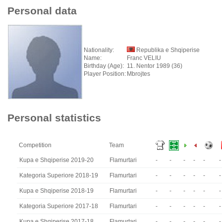
Personal data
Nationality:
Republika e Shqiperise
Name:
Franc VELIU
Birthday (Age):
11. Nentor 1989 (36)
Player Position:
Mbrojtes
Personal statistics
Competition
Team
Kupa e Shqiperise 2019-20
Flamurtari
-
-
-
-
-
-
Kategoria Superiore 2018-19
Flamurtari
-
-
-
-
-
-
Kupa e Shqiperise 2018-19
Flamurtari
-
-
-
-
-
-
Kategoria Superiore 2017-18
Flamurtari
-
-
-
-
-
-
Kupa e Shqiperise 2017-18
Flamurtari
-
-
-
-
-
-