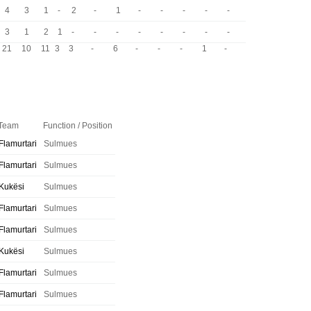
4
3
1
-
2
-
1
-
-
-
-
-
3
1
2
1
-
-
-
-
-
-
-
-
21
10
11
3
3
-
6
-
-
-
1
-
Team
Function / Position
Flamurtari
Sulmues
Flamurtari
Sulmues
Kukësi
Sulmues
Flamurtari
Sulmues
Flamurtari
Sulmues
Kukësi
Sulmues
Flamurtari
Sulmues
Flamurtari
Sulmues