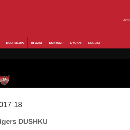
Ident
MULTIMEDIA
TIFOZAT
KONTAKTI
DYQANI
ENGLISH
2017-18
 Rigers DUSHKU