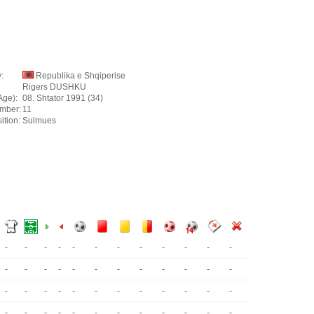
:
Republika e Shqiperise
Rigers DUSHKU
Age):
08. Shtator 1991 (34)
mber:
11
ition:
Sulmues
-
-
-
-
-
-
-
-
-
-
-
-
-
-
-
-
-
-
-
-
-
-
-
-
-
-
-
-
-
-
-
-
-
-
-
-
-
-
-
-
-
-
-
-
-
-
-
-