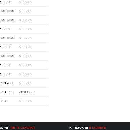
Kukësi
Sulmues
Flamurtari
Sulmues
Flamurtari
Sulmues
Kukësi
Sulmues
Flamurtari
Sulmues
Kukësi
Sulmues
Flamurtari
Sulmues
Kukësi
Sulmues
Kukësi
Sulmues
Partizani
Sulmues
Apolonia
Mesfushor
Besa
Sulmues
LAJMET
ME TE LEXUARA
KATEGORITE
E LAJMEVE