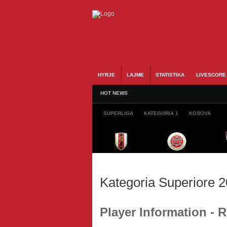
HYRJE
LAJME
STATISTIKA
LIVESCORE
HOT NEWS
SUPERLIGA
KATEGORIA 1
KOSOVA
Kategoria Superiore 
Player Information -