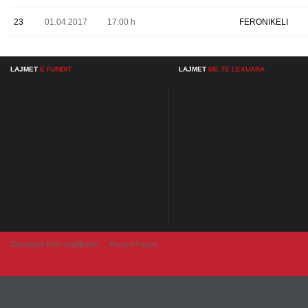
23
01.04.2017
17:00 h
FERONIKELI
LAJMET
E FUNDIT
LAJMET
ME TE LEXUARA
Developer from IngAlb.info
Harta e Faqes