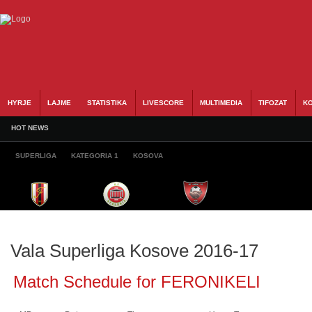
HYRJE
LAJME
STATISTIKA
LIVESCORE
MULTIMEDIA
TIFOZAT
KO
HOT NEWS
SUPERLIGA
KATEGORIA 1
KOSOVA
Vala Superliga Kosove 2016-17
Match Schedule for FERONIKELI