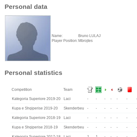
Personal data
Name:
Bruno LULAJ
Player Position:
Mbrojtes
Personal statistics
Competition
Team
Kategoria Superiore 2019-20
Laci
-
-
-
-
-
-
Kupa e Shqiperise 2019-20
Skenderbeu
-
-
-
-
-
-
Kategoria Superiore 2018-19
Laci
-
-
-
-
-
-
Kupa e Shqiperise 2018-19
Skenderbeu
-
-
-
-
-
-
Kategoria Superiore 2017-18
Laci
1
1
-
-
-
-