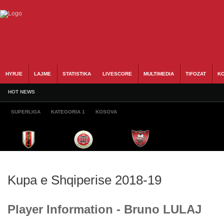
HYRJE
LAJME
STATISTIKA
LIVESCORE
MULTIMEDIA
TIFOZAT
KO
HOT NEWS
SUPERLIGA
KATEGORIA 1
KOSOVA
Kupa e Shqiperise 2018-19
Player Information - Bruno LULAJ