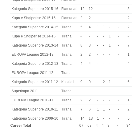
Kategoria Superiore 2015-16
Flamurtari
12
12
-
-
-
-
3
Kupa e Shqiperise 2015-16
Flamurtari
2
2
-
-
-
-
2
Kategoria Superiore 2014-15
Tirana
5
4
1
1
-
-
2
Kupa e Shqiperise 2014-15
Tirana
-
-
-
-
1
-
-
Kategoria Superiore 2013-14
Tirana
8
8
-
-
1
-
7
EUROPA League 2012-13
Tirana
2
2
-
-
-
-
1
Kategoria Superiore 2012-13
Tirana
4
4
-
-
-
-
4
EUROPA League 2011-12
Tirana
-
-
-
-
-
-
-
Kategoria Superiore 2011-12
Kastrioti
9
9
-
2
1
-
6
Superkupa 2011
Tirana
-
-
-
-
-
-
-
EUROPA League 2010-11
Tirana
2
2
-
-
-
-
1
Kategoria Superiore 2010-11
Tirana
7
6
1
1
-
-
2
Kategoria Superiore 2009-10
Tirana
14
13
1
-
-
-
5
Career Total
67
63
4
4
3
-
34