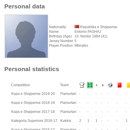
Personal data
Nationality:
Republika e Shqiperise
Name:
Entonio PASHAJ
Birthday (Age):
10. Nentor 1984 (41)
Jersey Number:
5
Player Position:
Mbrojtes
Personal statistics
Competition
Team
Kupa e Shqiperise 2019-20
Flamurtari
-
-
-
-
-
-
-
Kupa e Shqiperise 2018-19
Flamurtari
-
-
-
-
-
-
-
Kupa e Shqiperise 2017-18
Flamurtari
-
-
-
-
-
-
-
Kategoria Superiore 2016-17
Kukësi
2
1
1
-
-
-
1
Kupa e Shqiperise 2016-17
Flamurtari
-
-
-
-
-
-
-