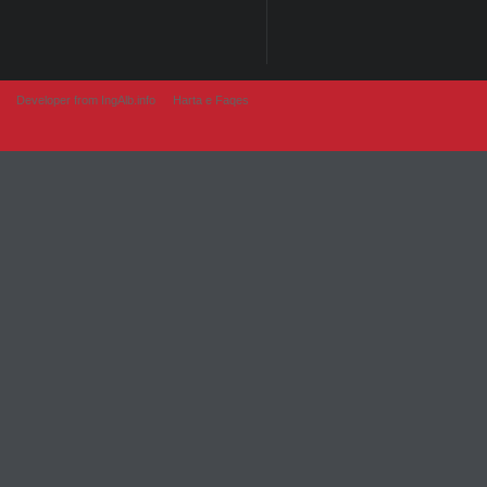
Developer from IngAlb.info
Harta e Faqes