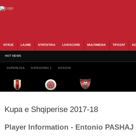
HYRJE
LAJME
STATISTIKA
LIVESCORE
MULTIMEDIA
TIFOZAT
KO
HOT NEWS
SUPERLIGA
KATEGORIA 1
KOSOVA
Kupa e Shqiperise 2017-18
Player Information - Entonio PASHAJ