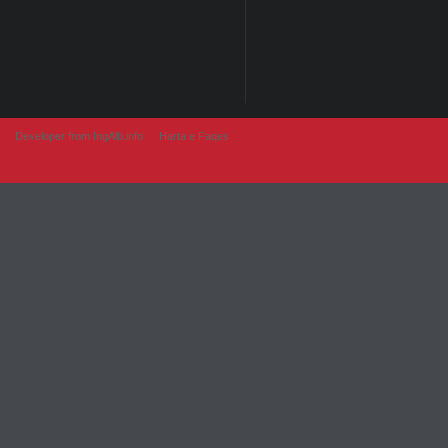
Developer from IngAlb.info
Harta e Faqes