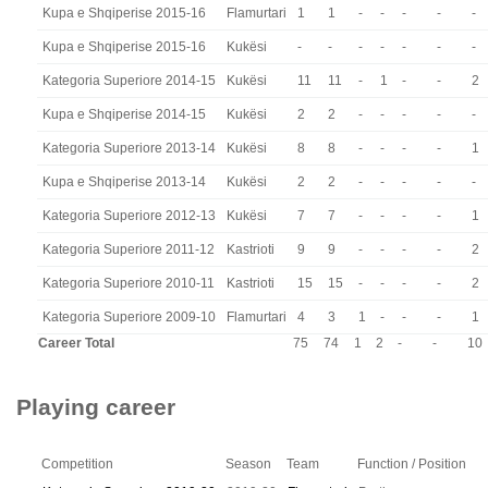
Kupa e Shqiperise 2015-16
Flamurtari
1
1
-
-
-
-
-
Kupa e Shqiperise 2015-16
Kukësi
-
-
-
-
-
-
-
Kategoria Superiore 2014-15
Kukësi
11
11
-
1
-
-
2
Kupa e Shqiperise 2014-15
Kukësi
2
2
-
-
-
-
-
Kategoria Superiore 2013-14
Kukësi
8
8
-
-
-
-
1
Kupa e Shqiperise 2013-14
Kukësi
2
2
-
-
-
-
-
Kategoria Superiore 2012-13
Kukësi
7
7
-
-
-
-
1
Kategoria Superiore 2011-12
Kastrioti
9
9
-
-
-
-
2
Kategoria Superiore 2010-11
Kastrioti
15
15
-
-
-
-
2
Kategoria Superiore 2009-10
Flamurtari
4
3
1
-
-
-
1
Career Total
75
74
1
2
-
-
10
Playing career
Competition
Season
Team
Function / Position