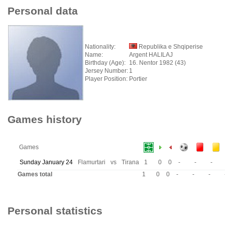
Personal data
Nationality:
Republika e Shqiperise
Name:
Argent HALILAJ
Birthday (Age):
16. Nentor 1982 (43)
Jersey Number:
1
Player Position:
Portier
Games history
Games
Sunday January 24
Flamurtari
vs
Tirana
1
0
0
-
-
-
Games total
1
0
0
-
-
-
Personal statistics