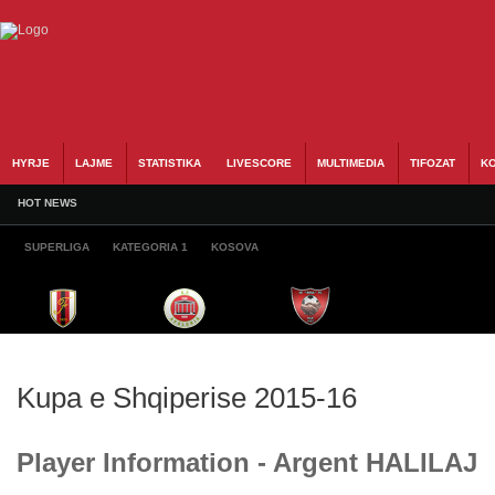
HYRJE
LAJME
STATISTIKA
LIVESCORE
MULTIMEDIA
TIFOZAT
KO
HOT NEWS
SUPERLIGA
KATEGORIA 1
KOSOVA
Kupa e Shqiperise 2015-16
Player Information - Argent HALILAJ