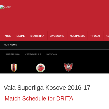
HYRJE
LAJME
STATISTIKA
LIVESCORE
MULTIMEDIA
TIFOZAT
KO
HOT NEWS
SUPERLIGA
KATEGORIA 1
KOSOVA
Vala Superliga Kosove 2016-17
Match Schedule for DRITA