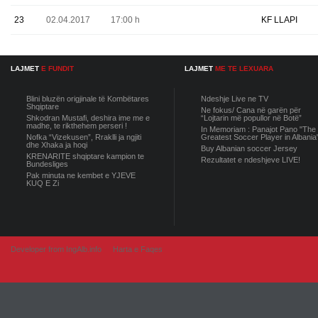
23
02.04.2017
17:00 h
KF LLAPI
LAJMET
E FUNDIT
LAJMET
ME TE LEXUARA
Blini bluzën origjinale të Kombëtares
Ndeshje Live ne TV
Shqiptare
Ne fokus/ Cana në garën për
Shkodran Mustafi, deshira ime me e
“Lojtarin më popullor në Botë”
madhe, te rikthehem perseri !
In Memoriam : Panajot Pano "The
Nofka “Vizekusen”, Rraklli ja ngjiti
Greatest Soccer Player in Albania
dhe Xhaka ja hoqi
Buy Albanian soccer Jersey
KRENARITE shqiptare kampion te
Rezultatet e ndeshjeve LIVE!
Bundesliges
Pak minuta ne kembet e YJEVE
KUQ E Zi
Developer from IngAlb.info
Harta e Faqes