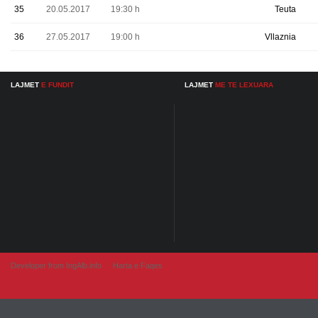
35
20.05.2017
19:30 h
Teuta
36
27.05.2017
19:00 h
Vllaznia
LAJMET
E FUNDIT
LAJMET
ME TE LEXUARA
Developer from IngAlb.info
Harta e Faqes