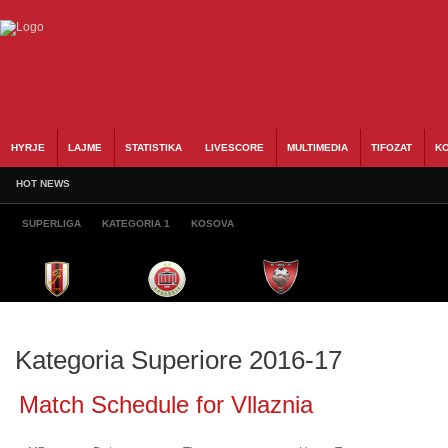
HYRJE
LAJME
STATISTIKA
LIVESCORE
MULTIMEDIA
TIFOZAT
KO
HOT NEWS
SUPERLIGA
KATEGORIA 1
KOSOVA
Kategoria Superiore 2016-17
Match Schedule for Vllaznia