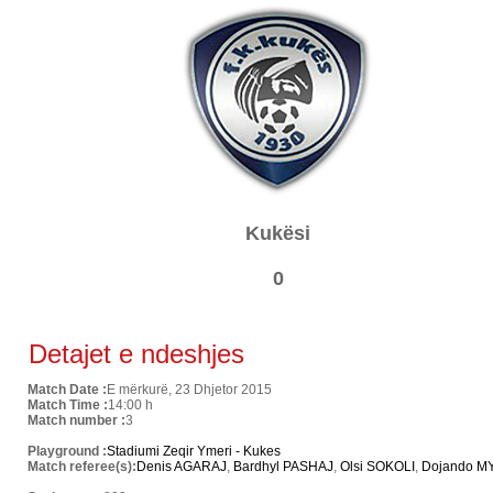
Kukësi
0
Detajet e ndeshjes
Match Date :
E mërkurë, 23 Dhjetor 2015
Match Time :
14:00 h
Match number :
3
Playground :
Stadiumi Zeqir Ymeri - Kukes
Match referee(s):
Denis AGARAJ
,
Bardhyl PASHAJ
,
Olsi SOKOLI
,
Dojando M