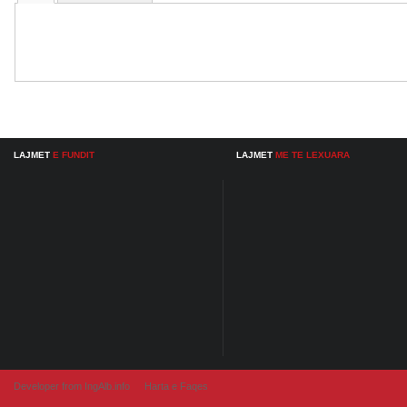
LAJMET
E FUNDIT
LAJMET
ME TE LEXUARA
Developer from IngAlb.info
Harta e Faqes