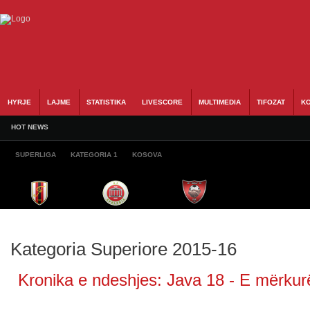
HYRJE
LAJME
STATISTIKA
LIVESCORE
MULTIMEDIA
TIFOZAT
KO
HOT NEWS
SUPERLIGA
KATEGORIA 1
KOSOVA
Kategoria Superiore 2015-16
Kronika e ndeshjes: Java 18 - E mërkurë