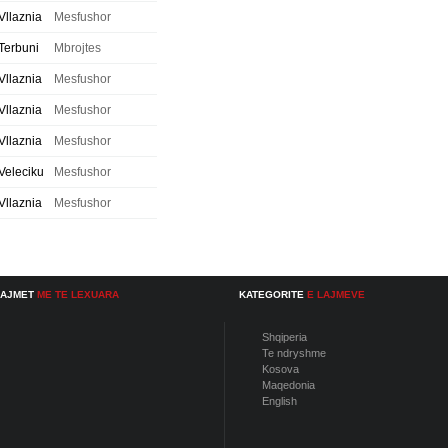
Vllaznia
Mesfushor
Terbuni
Mbrojtes
Vllaznia
Mesfushor
Vllaznia
Mesfushor
Vllaznia
Mesfushor
Veleciku
Mesfushor
Vllaznia
Mesfushor
LAJMET
ME TE LEXUARA
KATEGORITE
E LAJMEVE
Shqiperia
Te ndryshme
Kosova
Maqedonia
English