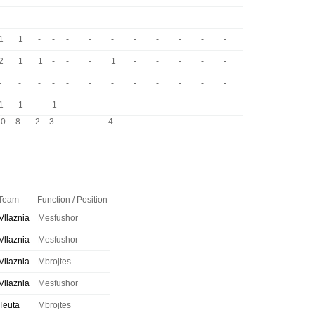
-
-
-
-
-
-
-
-
-
-
-
-
1
1
-
-
-
-
-
-
-
-
-
-
2
1
1
-
-
-
1
-
-
-
-
-
-
-
-
-
-
-
-
-
-
-
-
-
1
1
-
1
-
-
-
-
-
-
-
-
10
8
2
3
-
-
4
-
-
-
-
-
Team
Function / Position
Vllaznia
Mesfushor
Vllaznia
Mesfushor
Vllaznia
Mbrojtes
Vllaznia
Mesfushor
Teuta
Mbrojtes