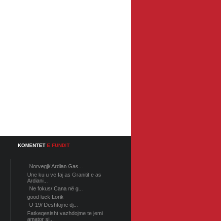
KOMENTET
E FUNDIT
Norvegji/ Ardian Gas...
Une ku u ve faj as Granitit e as
Ardiani...
Ne fokus/ Cana në g...
good luck Lorik
U-19/ Dështojnë dj...
Fatkeqesisht vazhdojme te jemi
amator si...