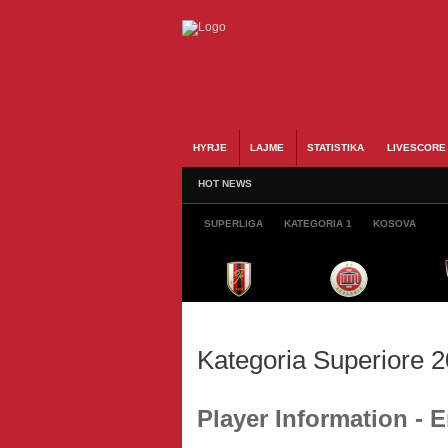
HYRJE
LAJME
STATISTIKA
LIVESCORE
HOT NEWS
SUPERLIGA
KATEGORIA 1
KOSOVA
Kategoria Superiore 
Player Information - 