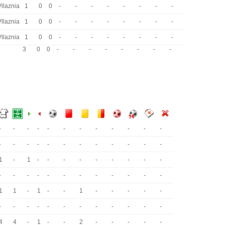
Vllaznia
1
0
0
-
-
-
-
-
-
-
-
Vllaznia
1
0
0
-
-
-
-
-
-
-
-
Vllaznia
1
0
0
-
-
-
-
-
-
-
-
3
0
0
-
-
-
-
-
-
-
-
-
-
-
-
-
-
-
-
-
-
-
-
-
-
-
-
-
-
-
-
-
-
-
-
1
-
1
-
-
-
-
-
-
-
-
-
-
-
-
-
-
-
-
-
-
-
-
-
1
1
-
1
-
-
1
-
-
-
-
-
-
-
-
-
-
-
-
-
-
-
-
-
4
4
-
1
-
-
2
-
-
-
-
-