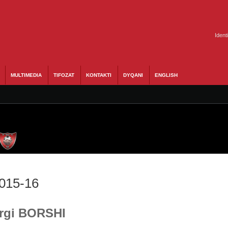
Ident
MULTIMEDIA
TIFOZAT
KONTAKTI
DYQANI
ENGLISH
2015-16
Ergi BORSHI