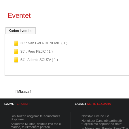
Eventet
Karton i verdhe
30' : Ivan GVOZDENOVIC ( 1 )
35' : Pero PEJIC ( 1 )
54' : Ademir SOUZA ( 1 )
[ Mbrapa ]
LAJMET
E FUNDIT
LAJMET
ME TE LEXUARA
Blini bluzën origjinale të Kombëtares
Ndeshje Live ne TV
Shqiptare
Ne fokus/ Cana në garën për
Shkodran Mustafi, deshira ime me e
“Lojtarin më popullor në Botë”
madhe, te rikthehem perseri !
In Memoriam : Panajot Pano "The