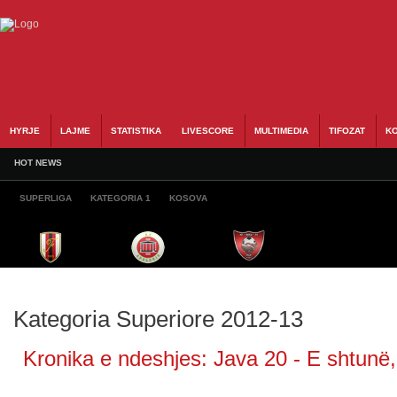
HYRJE
LAJME
STATISTIKA
LIVESCORE
MULTIMEDIA
TIFOZAT
KO
HOT NEWS
SUPERLIGA
KATEGORIA 1
KOSOVA
Kategoria Superiore 2012-13
Kronika e ndeshjes: Java 20 - E shtunë,