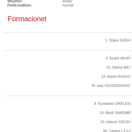
Weather:
windy
Fieldcondition:
normal
Formacionet
1. Orges SHEHI
4. Endrit VRAPI
15. Ditmar BICI
33. Marko RADAS
78. Ivan GVOZDENOVIC
8. Nuredeen ORELESI
10. Bledi SHKEMBI
20. Ademir SOUZA
88. Sabien LILAJ