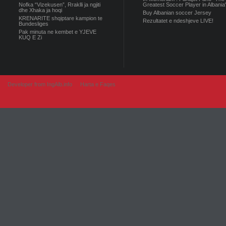
Nofka “Vizekusen”, Rraklli ja ngjiti
Greatest Soccer Player in Albania
dhe Xhaka ja hoqi
Buy Albanian soccer Jersey
KRENARITE shqiptare kampion te
Rezultatet e ndeshjeve LIVE!
Bundesliges
Pak minuta ne kembet e YJEVE
KUQ E Zi
Developer from IngAlb.info
Harta e Faqes