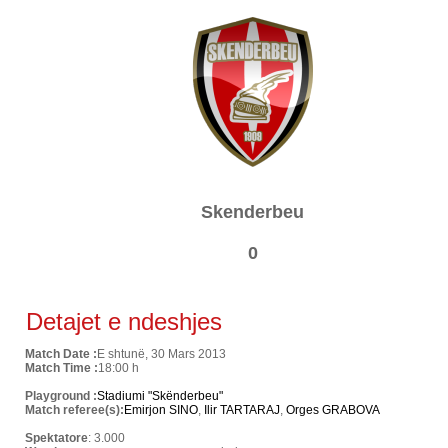
Skenderbeu
0
Detajet e ndeshjes
Match Date :
E shtunë, 30 Mars 2013
Match Time :
18:00 h
Playground :
Stadiumi "Skënderbeu"
Match referee(s):
Emirjon SINO
,
Ilir TARTARAJ
,
Orges GRABOVA
Spektatore
: 3.000