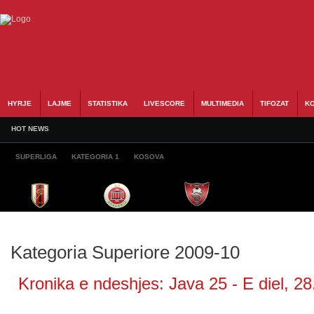
HYRJE
LAJME
STATISTIKA
LIVESCORE
MULTIMEDIA
TIFOZAT
KO
HOT NEWS
SUPERLIGA
KATEGORIA 1
KOSOVA
Kategoria Superiore 2009-10
Kronika e ndeshjes: Java 25 - E diel, 28