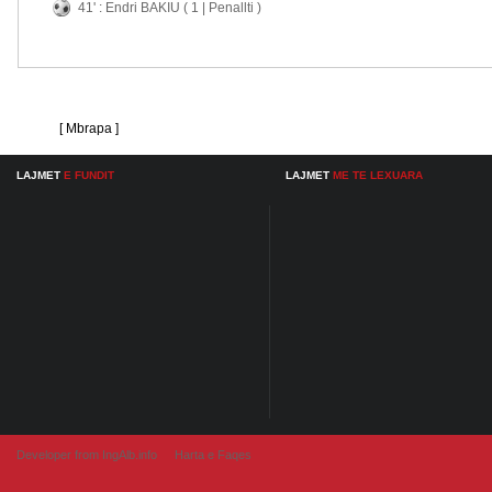
41' : Endri BAKIU ( 1 | Penallti )
[ Mbrapa ]
LAJMET
E FUNDIT
LAJMET
ME TE LEXUARA
Developer from IngAlb.info
Harta e Faqes