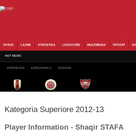
HYRJE
LAJME
STATISTIKA
LIVESCORE
MULTIMEDIA
TIFOZAT
KO
HOT NEWS
SUPERLIGA
KATEGORIA 1
KOSOVA
Kategoria Superiore 2012-13
Player Information - Shaqir STAFA