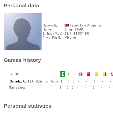
Personal data
Nationality:
Republika e Shqiperise
Name:
Shaqir STAFA
Birthday (Age):
23. Prill 1987 (39)
Player Position:
Mbrojtes
Games history
Games
Saturday April 27
Bylis
vs
Teuta
1
0
0
-
-
1
-
-
Games total
1
0
0
-
-
1
-
-
Personal statistics