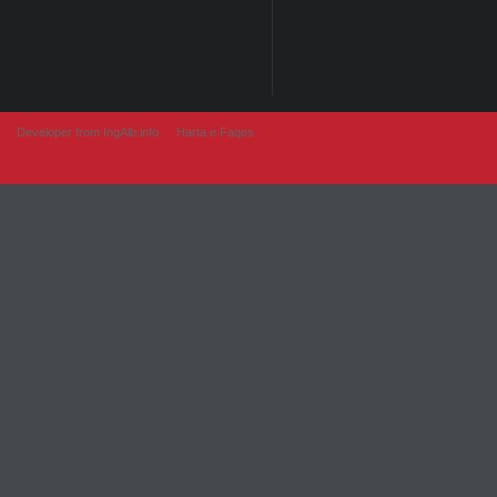
Developer from IngAlb.info
Harta e Faqes