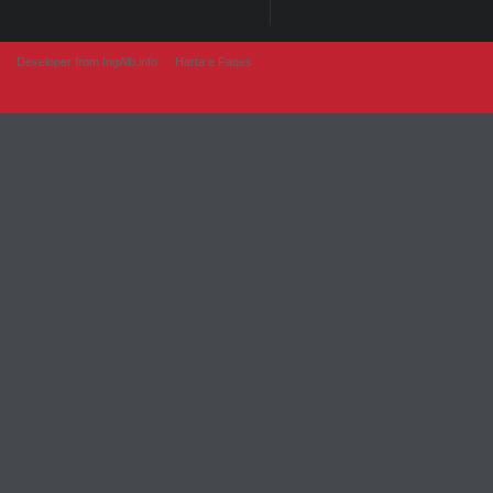
Developer from IngAlb.info
Harta e Faqes