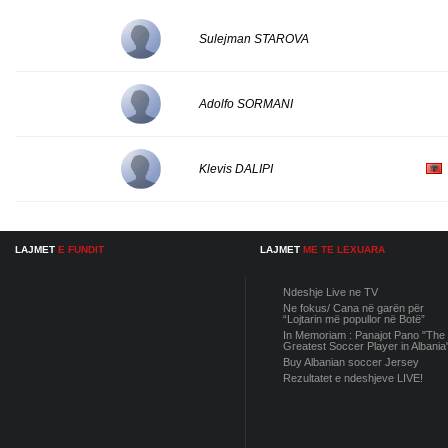
Sulejman STAROVA
Adolfo SORMANI
Klevis DALIPI
LAJMET
E FUNDIT
LAJMET
ME TE LEXUARA
Ndeshje Live ne TV
Ne fokus/ Cana në garën për
“Lojtarin më popullor në Botë”
In Memoriam : Panajot Pano "The
Greatest Soccer Player in Albania
Buy Albanian soccer Jersey
Rezultatet e ndeshjeve LIVE!