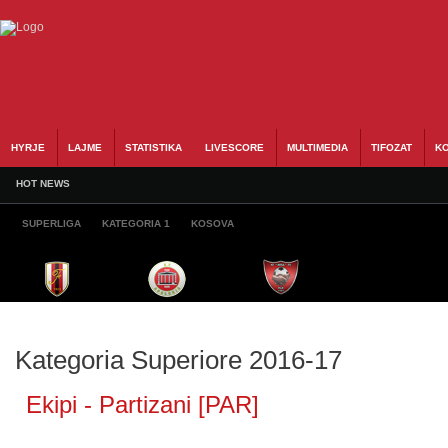
HYRJE
LAJME
STATISTIKA
LIVESCORE
MULTIMEDIA
TIFOZAT
KO
HOT NEWS
SUPERLIGA
KATEGORIA 1
KOSOVA
Kategoria Superiore 2016-17
Ekipi - Partizani [PAR]