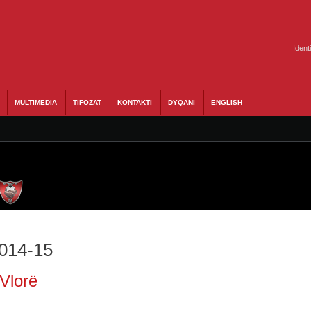
Ident
MULTIMEDIA
TIFOZAT
KONTAKTI
DYQANI
ENGLISH
2014-15
 Vlorë