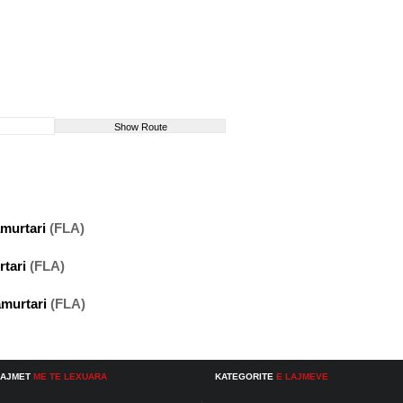
amurtari
(FLA)
rtari
(FLA)
amurtari
(FLA)
LAJMET
ME TE LEXUARA
KATEGORITE
E LAJMEVE