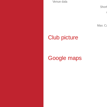
Venue data
Shor
Max. Ca
Club picture
Google maps