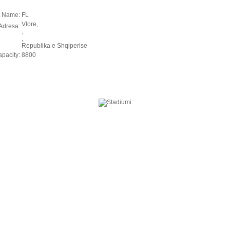
t Name:
FL
Vlore,
Adresa:
,
,
Republika e Shqiperise
pacity:
8800